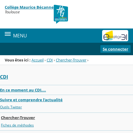
Panneau de gestion des cookies
Collège Maurice Bécanne
Menu de la rubrique
Contenu
Toulouse
MENU
Se connecter
Vous êtes ici :
Accueil
›
CDI
›
Chercher-Trouver
›
CDI
En ce moment au CDI....
Suivre et comprendre l'actualité
Outils Twitter
Chercher-Trouver
Fiches de méthodes