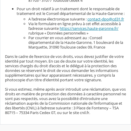
87703 - 31077 Toulouse cedex 4
Pour un droit relatif à un traitement dont le responsable de
traitement est le Conseil départemental de la Haute-Garonne :
A l’adresse électronique suivante :
contact-dpo@cd31.fr
Via le formulaire en ligne prévu à cet effet accessible à
l’adresse suivante
https://services.haute-garonne.fr/
rubrique « Données personnelles »
Par courrier en vous adressant au : Conseil
départemental de la Haute-Garonne, 1 boulevard de la
Marquette, 31090 Toulouse cedex 09, France
Dans le cadre de l’exercice de vos droits, vous devez justifier de votre
identité par tout moyen. En cas de doute sur votre identité, les
services chargés du droit d’accès et le délégué à la protection des
données se réservent le droit de vous demander les informations
supplémentaires qui leur apparaissent nécessaires, y compris la
photocopie d’un titre d’identité portant votre signature.
Si vous estimez, même après avoir introduit une réclamation, que vos
droits en matière de protection des données à caractère personnel ne
sont pas respectés, vous avez la possibilité d’introduire une
réclamation auprès de la Commission nationale de l’informatique et
des libertés (CNIL) à l’adresse suivante : 3 Place de Fontenoy – TSA
80715 – 75334 Paris Cedex 07, ou sur le site cnil.fr.