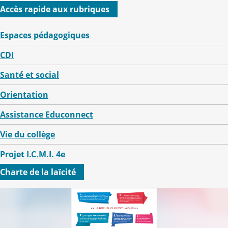
Accès rapide aux rubriques
Espaces pédagogiques
CDI
Santé et social
Orientation
Assistance Educonnect
Vie du collège
Projet I.C.M.I. 4e
Charte de la laïcité