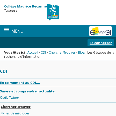
Panneau de gestion des cookies
Collège Maurice Bécanne
Menu de la rubrique
Contenu
Toulouse
MENU
Se connecter
Vous êtes ici :
Accueil
›
CDI
›
Chercher-Trouver
›
Blog
›
Les 6 étapes de la
recherche d'information
CDI
En ce moment au CDI....
Suivre et comprendre l'actualité
Outils Twitter
Chercher-Trouver
Fiches de méthodes