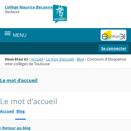
Panneau de gestion des cookies
Collège Maurice Bécanne
Menu de la rubrique
Contenu
Toulouse
MENU
Se connecter
Vous êtes ici :
Accueil
›
Le mot d'accueil
›
Blog
›
Concours d'Eloquence
inter-collèges de Toulouse
Le mot d'accueil
Le mot d'accueil
Accueil
Blog
‹
Retour au blog