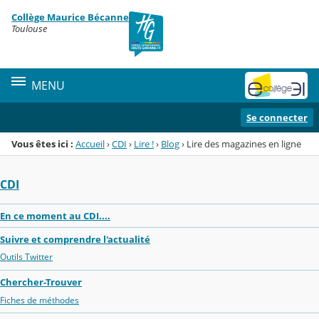
Panneau de gestion des cookies
Collège Maurice Bécanne
Menu de la rubrique
Contenu
Toulouse
MENU
Se connecter
Vous êtes ici :
Accueil
›
CDI
›
Lire !
›
Blog
›
Lire des magazines en ligne
CDI
En ce moment au CDI....
Suivre et comprendre l'actualité
Outils Twitter
Chercher-Trouver
Fiches de méthodes