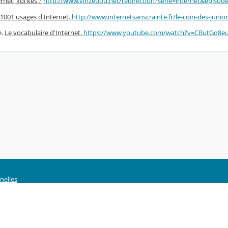
rnet, koi kes ?
http://www.vinzetlou.net/redirection?serie=internet&episode
 1001 usages d'Internet
.
http://www.internetsanscrainte.fr/le-coin-des-junio
e.
Le vocabulaire d'Internet.
https://www.youtube.com/watch?v=CButGq8e
nelles