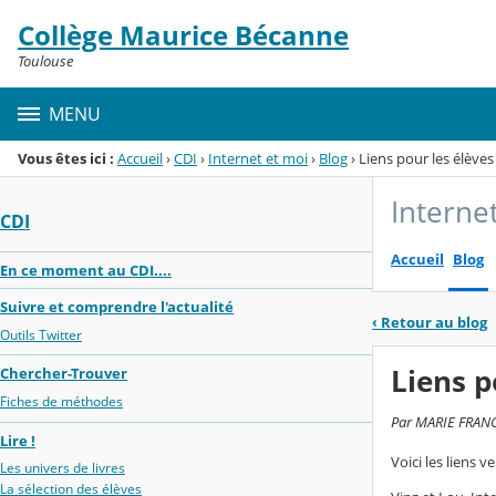
Panneau de gestion des cookies
Collège Maurice Bécanne
Menu de la rubrique
Contenu
Toulouse
MENU
Vous êtes ici :
Accueil
›
CDI
›
Internet et moi
›
Blog
›
Liens pour les élève
Interne
CDI
Accueil
Blog
En ce moment au CDI....
Suivre et comprendre l'actualité
‹
Retour au blog
Outils Twitter
Liens p
Chercher-Trouver
Fiches de méthodes
Par MARIE FRANCE
Lire !
Voici les liens 
Les univers de livres
La sélection des élèves