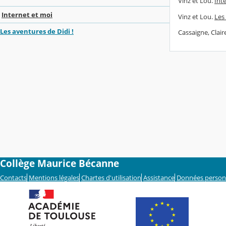
Vinz et Lou.
Inte
Internet et moi
Vinz et Lou.
Les
Les aventures de Didi !
Cassaigne, Clair
Collège Maurice Bécanne
Contacts
Mentions légales
Chartes d'utilisation
Assistance
Données person