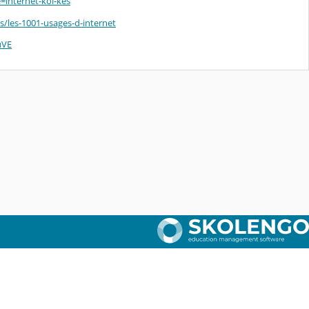
=internet-koi-kes
rs/les-1001-usages-d-internet
uVE